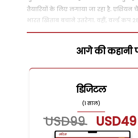
तैयारियों के लिए लगाया जा रहा है. एशियन चैंपि
भारत खिताब बचाने उतरेगा. वहीं, वर्ल्ड कप 28 न
आगे की कहानी पढ
डिजिटल
(1 साल)
USD99
USD49