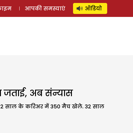
⚲
स्टोरी
लॉग इन
SUBSCRIBE
्राइम
आपकी समस्याएं
ऑडियो
ा जताई, अब संन्यास
 12 साल के करिअर में 350 मैच खेले. 32 साल