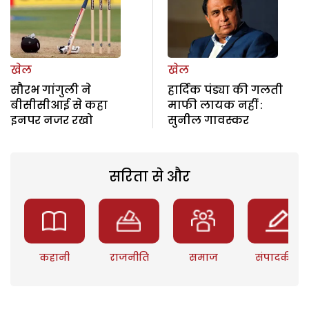
खेल
खेल
सौरभ गांगुली ने
हार्दिक पंड्या की गलती
बीसीसीआई से कहा
माफी लायक नहीं :
इनपर नजर रखो
सुनील गावस्कर
सरिता से और
कहानी
राजनीति
समाज
संपादकीय