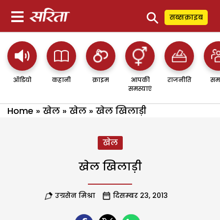
⚲
सब्सक्राइब
ऑडियो
कहानी
क्राइम
आपकी
राजनीति
सम
समस्याएं
Home
»
खेल
»
खेल
»
खेल खिलाड़ी
खेल
खेल खिलाड़ी
उग्रसेन मिश्रा
दिसम्बर 23, 2013