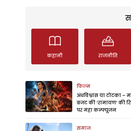
स
कहानी
राजनीति
फिल्म
अंधविश्वास या टोटका – म
बजट की ‘रामायण’ की र
पर महा कन्फ्यूजन
समाज