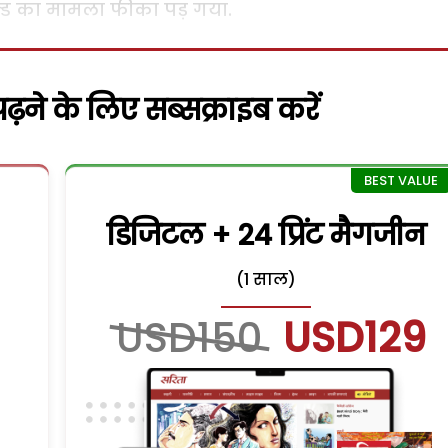
्ड का मामला फीका पड़ गया.
़ने के लिए सब्सक्राइब करें
डिजिटल + 24 प्रिंट मैगजीन
(1 साल)
USD150
USD129