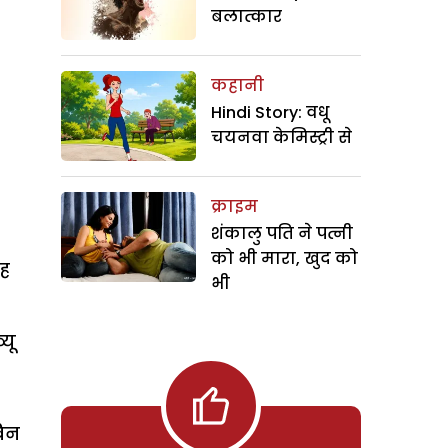
बलात्कार
कहानी
Hindi Story: वधू
चयनवा केमिस्ट्री से
क्राइम
शंकालु पति ने पत्नी
को भी मारा, खुद को
रह
भी
यू
बिन