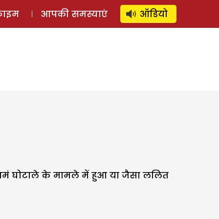
⚲
स्टोरी
लॉग इन
SUBSCRIBE
्राइम
आपकी समस्याएं
ऑडियो
पमं घोटाले के मामले में हुआ या जैसा ललित