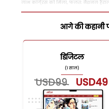
लाभ कांगे्रस को मिला, फलत: नैशनल हैराल
आगे की कहानी पढ
डिजिटल
(1 साल)
USD99
USD49