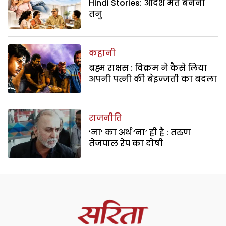
Hindi Stories: आदर्श मत बनना
तनु
कहानी
ब्रह्म राक्षस : विक्रम ने कैसे लिया
अपनी पत्नी की बेइज्जती का बदला
राजनीति
‘ना’ का अर्थ ‘ना’ ही है : तरुण
तेजपाल रेप का दोषी