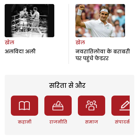
खेल
खेल
अलविदा अली
नवरातिलोवा के बराबरी
पर पहुंचे फेडरर
सरिता से और
कहानी
राजनीति
समाज
संपादकीय