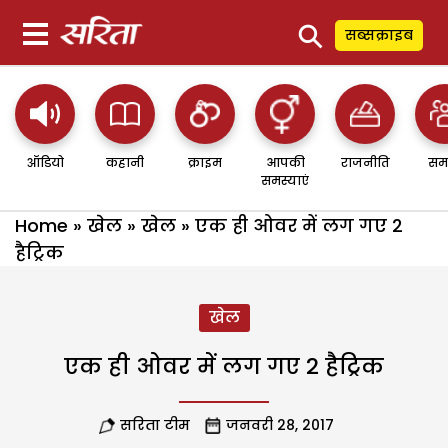
⚲
सब्सक्राइब
ऑडियो
कहानी
क्राइम
आपकी
राजनीति
सम
समस्याएं
Home
»
खेल
»
खेल
»
एक ही ओवर में लग गए 2
हैट्रिक
खेल
एक ही ओवर में लग गए 2 हैट्रिक
सरिता टीम
जनवरी 28, 2017