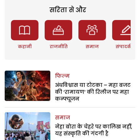
सरिता से और
कहानी
राजनीति
समाज
संपादकीय
फिल्म
अंधविश्वास या टोटका – महा बजट
की ‘रामायण’ की रिलीज पर महा
कन्फ्यूजन
समाज
नेहा बोरा के चेहरे पर कालिख नहीं,
यह संस्कृति की गंदगी है