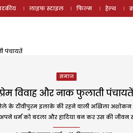
ई-मैगज़ीन
ऑडियो 
पादकीय
लाइफ स्टाइल
फिल्म
हेल्थ
क
 पंचायतें
समाज
प्रेम विवाह और नाक फुलाती पंचायते
म जिले के टीवीपुरम इलाके की रहने वाली अखिला अशो
 अपने धर्म को बदला और हादिया बन कर उस की जीवन स