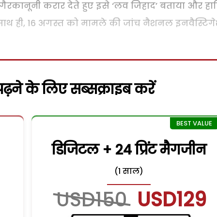
 गैरकानूनी करार देते हुए इसे ‘लव जिहाद’ बताया और हा
 साथ ही, 16 अगस्त को मामले की जांच नैशनल इनवैस्टिग
़ने के लिए सब्सक्राइब करें
डिजिटल + 24 प्रिंट मैगजीन
(1 साल)
USD150
USD129