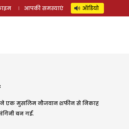
⚲
स्टोरी
लॉग इन
SUBSCRIBE
्राइम
आपकी समस्याएं
ऑडियो
ं
कन ने एक मुसलिम नौजवान शफीन से निकाह
ंगिनी बन गई.