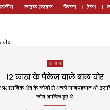
ई-मैगज़ीन
ऑडियो 
पादकीय
लाइफ स्टाइल
फिल्म
हेल्थ
क
ल चोर
समाज
12 लाख के पैकेज वाले बाल चोर
ासनिक क्षेत्र के लोगों से अच्छी जानपहचान थी, इसलिए
लोग शामिल हुए थे.