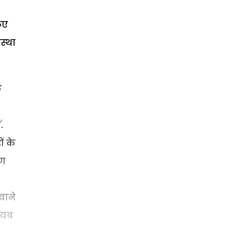
िए
स्था
े
.
ं के
रण
वाने
ायब