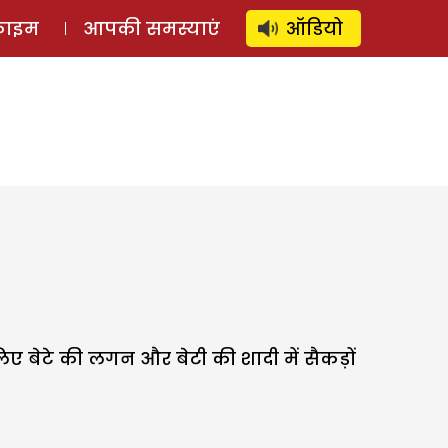
⚲
स्टोरी
लॉग इन
SUBSCRIBE
्राइम
आपकी समस्याएं
ऑडियो
 बेटे की लगन और बेटी की शादी में सैकड़ों