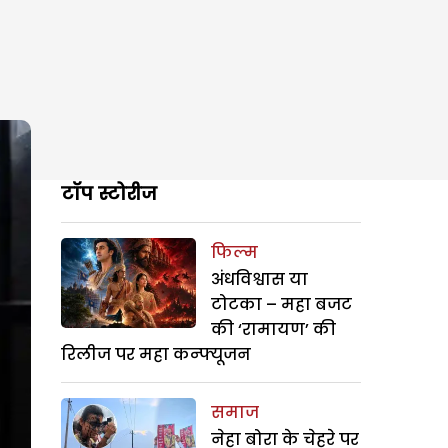
टॉप स्टोरीज
फिल्म
अंधविश्वास या
टोटका – महा बजट
की ‘रामायण’ की
रिलीज पर महा कन्फ्यूजन
समाज
नेहा बोरा के चेहरे पर