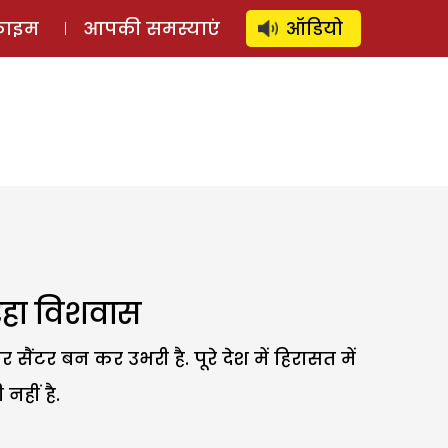
⚲
स्टोरी
लॉग इन
SUBSCRIBE
्राइम
आपकी समस्याएं
ऑडियो
रहा विशवास
ंटर बन कर उभरी है. पूरे देश में हिरासत में
नहीं है.