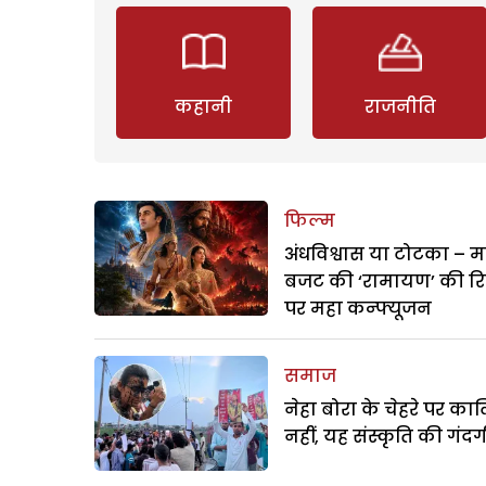
कहानी
राजनीति
फिल्म
अंधविश्वास या टोटका – म
बजट की ‘रामायण’ की र
पर महा कन्फ्यूजन
समाज
नेहा बोरा के चेहरे पर क
नहीं, यह संस्कृति की गंदगी