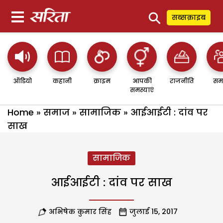
⚲
सब्सक्राइब
ऑडियो
कहानी
क्राइम
आपकी
राजनीति
सम
समस्याएं
Home
»
समाज
»
सामाजिक
»
आईआईटी : दांव पर
साख
सामाजिक
आईआईटी : दांव पर साख
अभिषेक कुमार सिंह
जुलाई 15, 2017