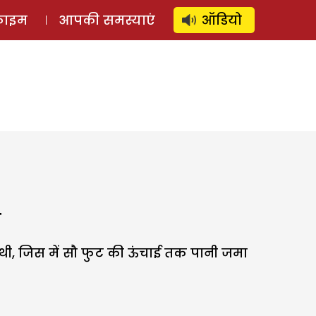
⚲
स्टोरी
लॉग इन
SUBSCRIBE
्राइम
आपकी समस्याएं
ऑडियो
ं
थी, जिस में सौ फुट की ऊंचाई तक पानी जमा