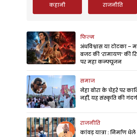
कहानी
राजनीति
फिल्म
अंधविश्वास या टोटका – म
बजट की ‘रामायण’ की र
पर महा कन्फ्यूजन
समाज
नेहा बोरा के चेहरे पर क
नहीं, यह संस्कृति की गंदगी
राजनीति
कांवड़ यात्रा : निर्माण धेल