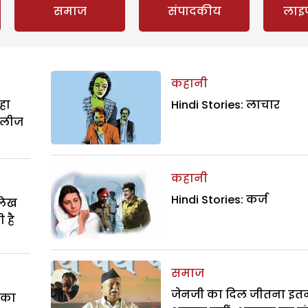
समाज
संपादकीय
लाइ
कहानी
हा
Hindi Stories: लाचार
िलीज
कहानी
Hindi Stories: कर्ज
ालिख
 है
समाज
जेनजी का दिल जीतना इत
े का