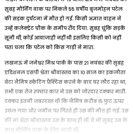
सुबह मौर्निंग वाक पर निकले 55 वर्षीय बृजमोहन पटेल
की सड़क दुर्घटना में मौत हो गई. किसी अज्ञात वाहन ने
उन्हें कलेक्ट्रेट चौक के समीप रौंद दिया. सुबह चूंकि सड़कें
सूनी थीं, कोई आवाजाही नहीं थी इसलिए किसी को नहीं
पता चला कि पटेल को किस गाड़ी ने मारा.
लखनऊ में जनेश्वर मिश्र पार्क के पास 21 नवंबर की सुबह
एडिशनल एसपी श्वेता श्रीवास्तव का 10 साल का इकलौता
बेटा नैमिष स्केटिंग प्रैक्टिस करने के बाद घर लौट रहा था,
तभी एक तेज रफ्तार कार ने उस को जोरदार टक्कर मारी.
टक्कर इतनी जबरदस्त थी कि नैमिष करीब 15 फुट ऊपर
उछल गया और जमीन पर गिरते ही उस की मौत हो गई. उस
की मां श्वेता श्रीवास्तव उस के साथ ही थीं. वे भी सुबह उस के
साथ मौर्निंग वाक के लिए जाती थीं.