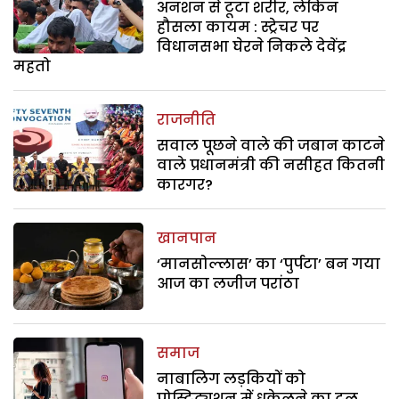
अनशन से टूटा शरीर, लेकिन
हौसला कायम : स्ट्रेचर पर
विधानसभा घेरने निकले देवेंद्र
महतो
राजनीति
सवाल पूछने वाले की जबान काटने
वाले प्रधानमंत्री की नसीहत कितनी
कारगर?
खानपान
‘मानसोल्लास’ का ‘पुर्पटा’ बन गया
आज का लजीज परांठा
समाज
नाबालिग लड़कियों को
प्रोस्टिट्यूशन में धकेलने का टूल