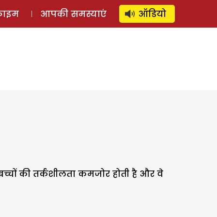
⚲
स्टोरी
लॉग इन
SUBSCRIBE
्राइम
आपकी समस्याएं
ऑडियो
े बच्चों की तर्कशीलता कमजोर होती है और वे