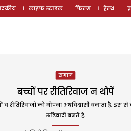
ई-मैगज़ीन
ऑडियो 
पादकीय
लाइफ स्टाइल
फिल्म
हेल्थ
क
समाज
बच्चों पर रीतिरिवाज न थोपें
पराओं व रीतिरिवाजों को थोपना अंधविश्वासी बनाता है. इस स
रुढ़िवादी बनते हैं.