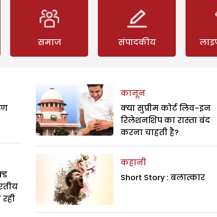
समाज
संपादकीय
लाइ
कानून
रुण
क्या सुप्रीम कोर्ट लिव-इन
रिलेशनशिप का रास्ता बंद
करना चाहती है?
कहानी
्ड
Short Story : बलात्कार
ारतीय
ा रही