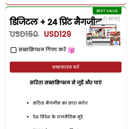
(1 साल)
डिजिटल + 24 प्रिंट मैगजीन
USD150
USD129
सब्सक्रिप्शन गिफ्ट करें
सब्सक्राइब करें
सरिता सब्सक्रिप्शन से जुड़ेें और पाएं
सरिता मैगजीन का सारा कंटेंट
देश विदेश के राजनैतिक मुद्दे