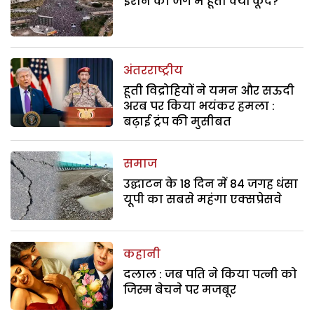
ईरान की जंग में हूती क्यों कूदे?
अंतरराष्ट्रीय
हूती विद्रोहियों ने यमन और सऊदी
अरब पर किया भयंकर हमला :
बढ़ाई ट्रंप की मुसीबत
समाज
उद्घाटन के 18 दिन में 84 जगह धंसा
यूपी का सबसे महंगा एक्सप्रेसवे
कहानी
दलाल : जब पति ने किया पत्नी को
जिस्म बेचने पर मजबूर