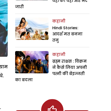
वहीं का वहीं और भेद
जारी
कहानी
Hindi Stories:
आदर्श मत बनना
तनु
कहानी
ब्रह्म राक्षस : विक्रम
्राम
ने कैसे लिया अपनी
पत्नी की बेइज्जती
े.
का बदला
.