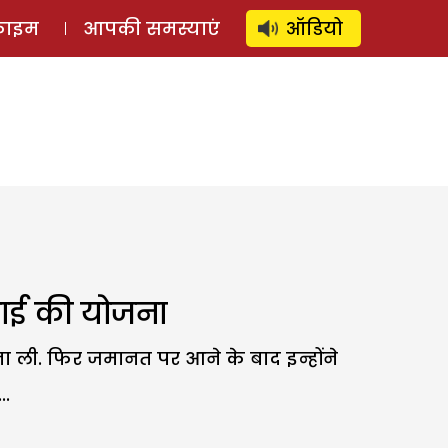
⚲
स्टोरी
लॉग इन
SUBSCRIBE
्राइम
आपकी समस्याएं
ऑडियो
माई की योजना
बना ली. फिर जमानत पर आने के बाद इन्होंने
..