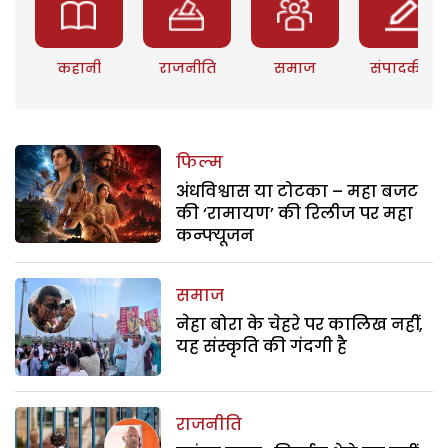
कहानी
राजनीति
समाज
संपादकीय
फिल्म
अंधविश्वास या टोटका – महा बजट
की ‘रामायण’ की रिलीज पर महा
कन्फ्यूजन
समाज
नेहा बोरा के चेहरे पर कालिख नहीं,
यह संस्कृति की गंदगी है
राजनीति