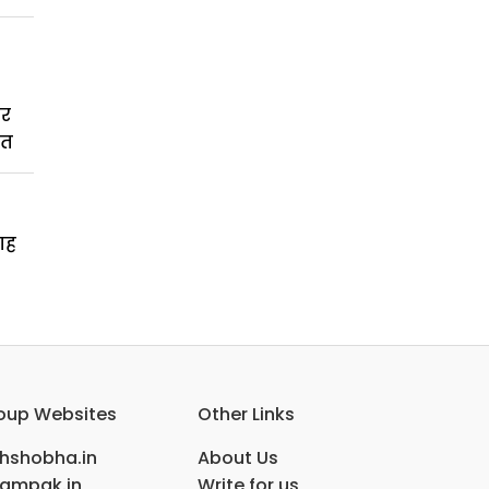
कर
बत
गह
oup Websites
Other Links
ihshobha.in
About Us
ampak.in
Write for us