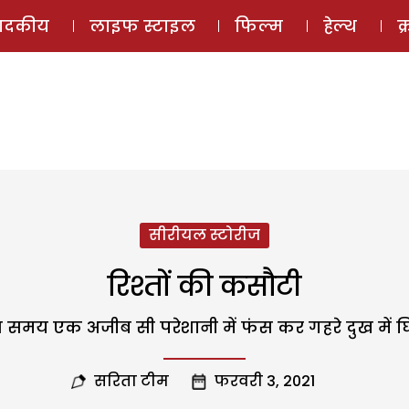
ई-मैगज़ीन
ऑडियो 
पादकीय
लाइफ स्टाइल
फिल्म
हेल्थ
क
सीरीयल स्टोरीज
रिश्तों की कसौटी
 समय एक अजीब सी परेशानी में फंस कर गहरे दुख में घिर
सरिता टीम
फरवरी 3, 2021