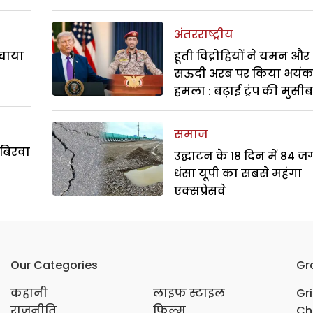
अंतरराष्ट्रीय
बचाया
हूती विद्रोहियों ने यमन और
सऊदी अरब पर किया भयं
हमला : बढ़ाई ट्रंप की मुसी
समाज
 बिरवा
उद्घाटन के 18 दिन में 84 ज
धंसा यूपी का सबसे महंगा
एक्सप्रेसवे
Our Categories
Gr
कहानी
लाइफ स्टाइल
Gr
राजनीति
फिल्म
Ch