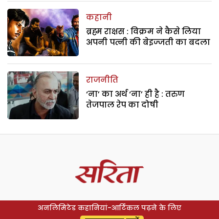
कहानी
ब्रह्म राक्षस : विक्रम ने कैसे लिया
अपनी पत्नी की बेइज्जती का बदला
राजनीति
‘ना’ का अर्थ ‘ना’ ही है : तरुण
तेजपाल रेप का दोषी
अनलिमिटेड कहानियां-आर्टिकल पढ़ने के लिए