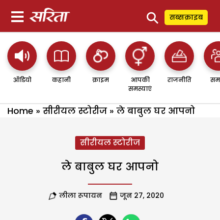
⚲
सब्सक्राइब
ऑडियो
कहानी
क्राइम
आपकी
राजनीति
सम
समस्याएं
Home
»
सीरीयल स्टोरीज
»
ले बाबुल घर आपनो
सीरीयल स्टोरीज
ले बाबुल घर आपनो
लीला रूपायन
जून 27, 2020