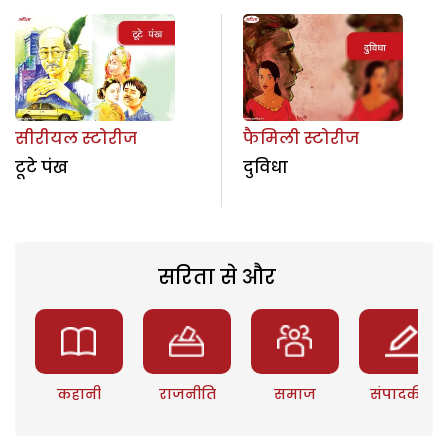
सीरीयल स्टोरीज
फैमिली स्टोरीज
टूटे पंख
दुविधा
सरिता से और
कहानी
राजनीति
समाज
संपादकीय