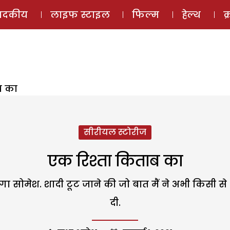
ई-मैगज़ीन
ऑडियो 
पादकीय
लाइफ स्टाइल
फिल्म
हेल्थ
क
ब का
सीरीयल स्टोरीज
एक रिश्ता किताब का
गा सोमेश. शादी टूट जाने की जो बात मैं ने अभी किसी से
दी.