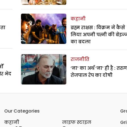
कहानी
रता
ब्रह्म राक्षस : विक्रम ने कैसे
लिया अपनी पत्नी की बेइज्
का बदला
राजनीति
ों
‘ना’ का अर्थ ‘ना’ ही है : तरु
और भेद
तेजपाल रेप का दोषी
Our Categories
Gr
कहानी
लाइफ स्टाइल
Gr