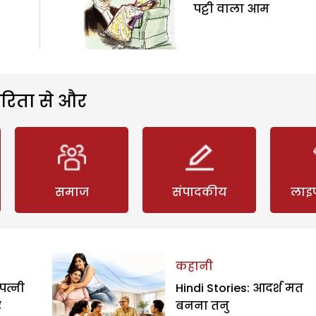
पट्टी वाला आम
रिता से और
समाज
संपादकीय
लाइ
कहानी
पत्नी
Hindi Stories: आदर्श मत
र
बनना तनु