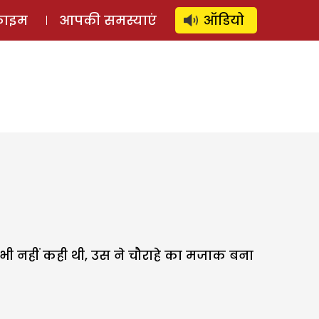
⚲
स्टोरी
लॉग इन
SUBSCRIBE
्राइम
आपकी समस्याएं
ऑडियो
 भी नहीं कही थी, उस ने चौराहे का मजाक बना