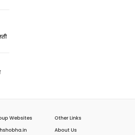
जती
ण
oup Websites
Other Links
ihshobha.in
About Us