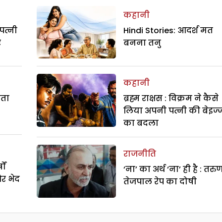
कहानी
पत्नी
Hindi Stories: आदर्श मत
र
बनना तनु
कहानी
रता
ब्रह्म राक्षस : विक्रम ने कैसे
लिया अपनी पत्नी की बेइज्
का बदला
राजनीति
ों
‘ना’ का अर्थ ‘ना’ ही है : तरु
और भेद
तेजपाल रेप का दोषी