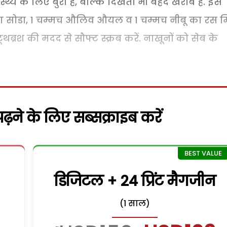
्य के लिए बुरा है, बल्कि दिखता भी बेहद खराब है. इस
िंग सोडा, 1 चम्मच औलिव औयल व 1 चम्मच नीबू का रस 
ब्रश की मदद से सौफ्ट स्क्रब करें. नाखूनों को सेब के
़ने के लिए सब्सक्राइब करें
डिजिटल + 24 प्रिंट मैगजीन
(1 साल)