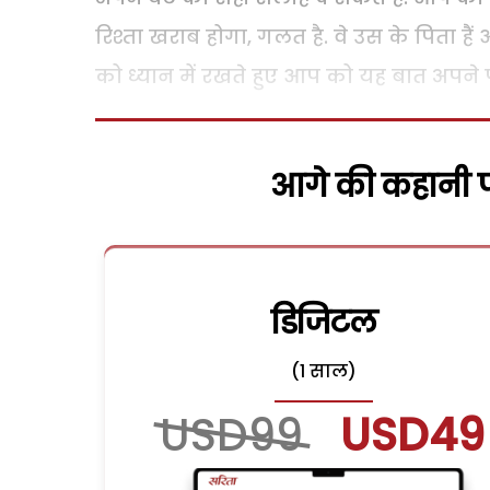
रिश्ता खराब होगा, गलत है. वे उस के पिता ह
को ध्यान में रखते हुए आप को यह बात अपने 
आगे की कहानी पढ
डिजिटल
(1 साल)
USD99
USD49