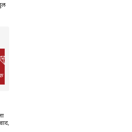
गुल
फ स्टाइल
फिल्म
हेल्थ
ना
वाद,