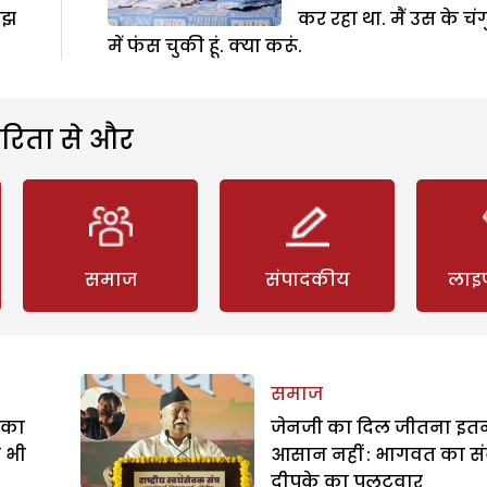
मझ
कर रहा था. मैं उस के चं
में फंस चुकी हूं. क्या करूं.
रिता से और
समाज
संपादकीय
लाइ
समाज
े का
जेनजी का दिल जीतना इत
ा भी
आसान नहीं : भागवत का सं
दीपके का पलटवार