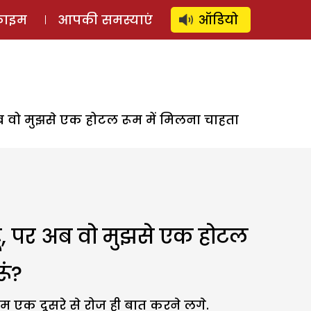
⚲
स्टोरी
लॉग इन
SUBSCRIBE
्राइम
आपकी समस्याएं
ऑडियो
र अब वो मुझसे एक होटल रूम में मिलना चाहता
 हूं, पर अब वो मुझसे एक होटल
ूं?
 एक दूसरे से रोज ही बात करने लगे.