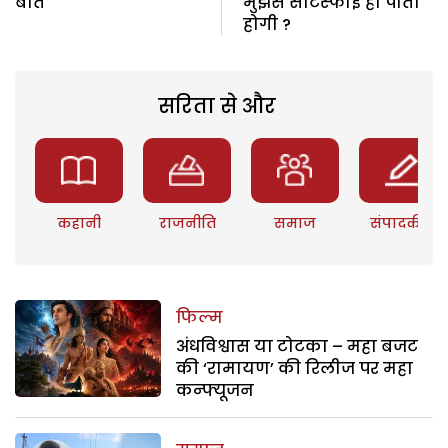
बातें
मुझसे सैटिस्फाई हो पाती
होगी ?
सरिता से और
कहानी
राजनीति
समाज
संपादकीय
फिल्म
अंधविश्वास या टोटका – महा बजट
की ‘रामायण’ की रिलीज पर महा
कन्फ्यूजन