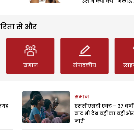
उस में क्या क्या मिलाऊं.
रिता से और
समाज
संपादकीय
लाइ
समाज
 जगह
एससीएसटी एक्ट – 37 वर्षों
बाद भी देश वहीं का वहीं और
जारी