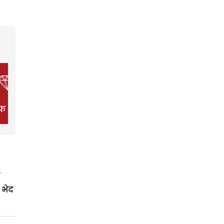
फ स्टाइल
फिल्म
हेल्थ
 भेद