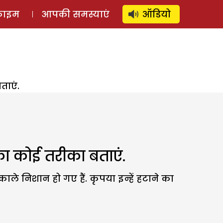
⚲
स्टोरी
लॉग इन
SUBSCRIBE
्राइम
आपकी समस्याएं
ऑडियो
ताएं.
े का कोई तरीका बताएं.
 काले निशान हो गए हैं. कृपया इन्हें हटाने का