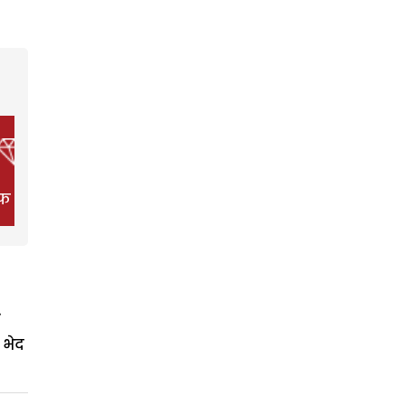
फ स्टाइल
फिल्म
हेल्थ
 भेद