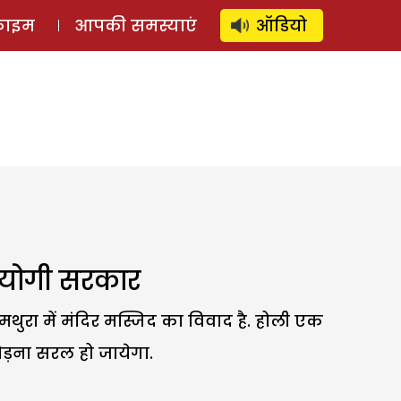
⚲
स्टोरी
लॉग इन
SUBSCRIBE
्राइम
आपकी समस्याएं
ऑडियो
ी योगी सरकार
थुरा में मंदिर मस्जिद का विवाद है. होली एक
ोड़ना सरल हो जायेगा.