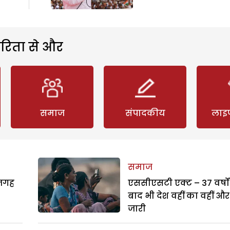
रिता से और
समाज
संपादकीय
लाइ
समाज
 जगह
एससीएसटी एक्ट – 37 वर्षों
बाद भी देश वहीं का वहीं और
जारी