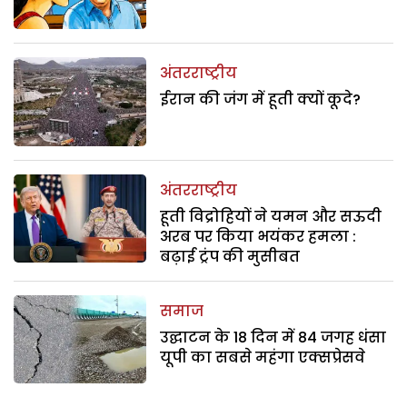
अंतरराष्ट्रीय
ईरान की जंग में हूती क्यों कूदे?
अंतरराष्ट्रीय
हूती विद्रोहियों ने यमन और सऊदी
अरब पर किया भयंकर हमला :
बढ़ाई ट्रंप की मुसीबत
समाज
उद्घाटन के 18 दिन में 84 जगह धंसा
यूपी का सबसे महंगा एक्सप्रेसवे