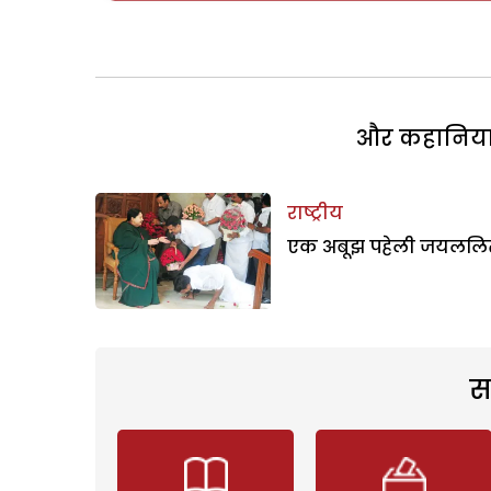
और कहानियां 
राष्ट्रीय
एक अबूझ पहेली जयललि
स