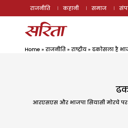
राजनीति
कहानी
समाज
सं
Home
»
राजनीति
»
राष्ट्रीय
»
ढकोसला है भाज
ढको
आरएसएस और भाजपा सियासी मोरचे पर सवर्णों