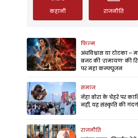
कहानी
राजनीति
फिल्म
अंधविश्वास या टोटका – म
बजट की ‘रामायण’ की र
पर महा कन्फ्यूजन
समाज
नेहा बोरा के चेहरे पर क
नहीं, यह संस्कृति की गंदगी
राजनीति