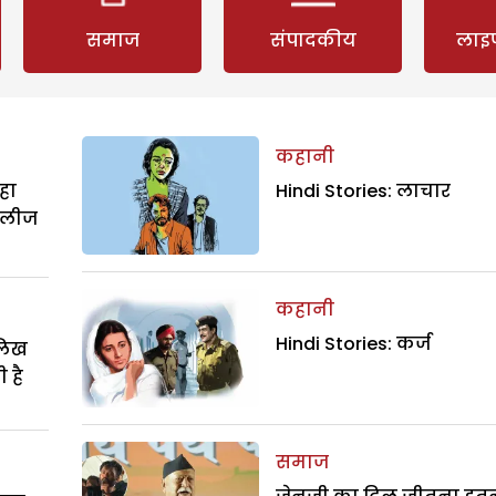
समाज
संपादकीय
लाइ
कहानी
हा
Hindi Stories: लाचार
िलीज
कहानी
Hindi Stories: कर्ज
ालिख
 है
समाज