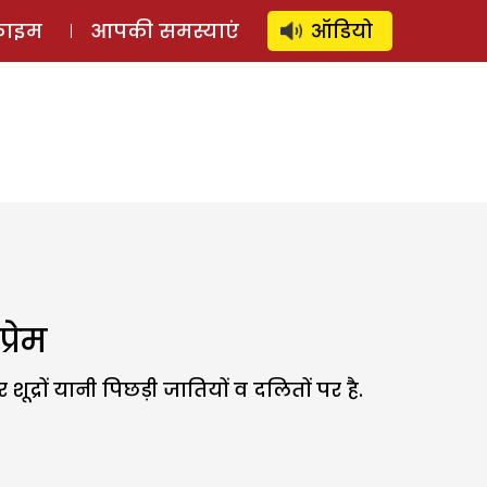
⚲
स्टोरी
लॉग इन
SUBSCRIBE
्राइम
आपकी समस्याएं
ऑडियो
्रेम
्रों यानी पिछड़ी जातियों व दलितों पर है.