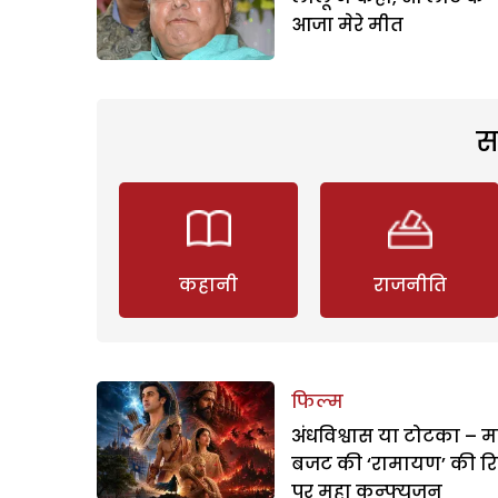
आजा मेरे मीत
स
कहानी
राजनीति
फिल्म
अंधविश्वास या टोटका – म
बजट की ‘रामायण’ की र
पर महा कन्फ्यूजन