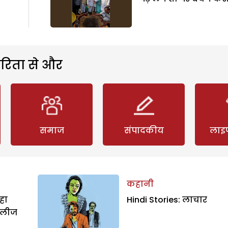
रिता से और
समाज
संपादकीय
लाइ
कहानी
हा
Hindi Stories: लाचार
िलीज