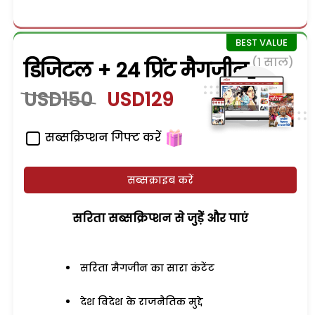
(1 साल)
डिजिटल + 24 प्रिंट मैगजीन
USD150
USD129
सब्सक्रिप्शन गिफ्ट करें
सब्सक्राइब करें
सरिता सब्सक्रिप्शन से जुड़ेें और पाएं
सरिता मैगजीन का सारा कंटेंट
देश विदेश के राजनैतिक मुद्दे