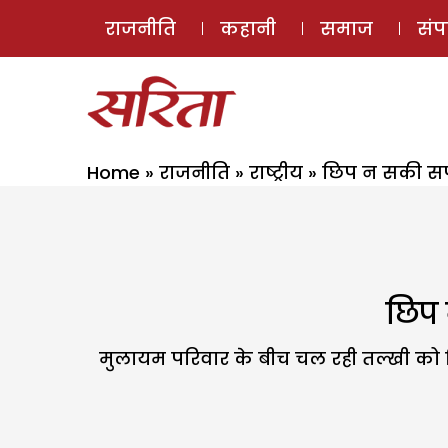
राजनीति
कहानी
समाज
सं
Home
»
राजनीति
»
राष्ट्रीय
»
छिप न सकी सपा
छिप 
मुलायम परिवार के बीच चल रही तल्खी को छि