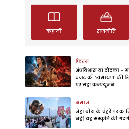
कहानी
राजनीति
फिल्म
अंधविश्वास या टोटका – म
बजट की ‘रामायण’ की र
पर महा कन्फ्यूजन
समाज
नेहा बोरा के चेहरे पर क
नहीं, यह संस्कृति की गंदगी