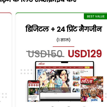
डिजिटल + 24 प्रिंट मैगजीन
(1 साल)
USD150
USD129