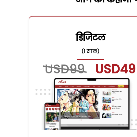
डिजिटल
(1 साल)
USD99
USD49