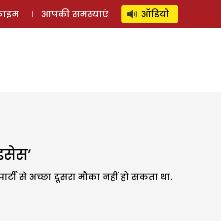
⚲
स्टोरी
लॉग इन
SUBSCRIBE
्राइम
आपकी समस्याएं
ऑडियो
इसेस’
्टी से अच्छा दूसरा मौका नहीं हो सकता था.