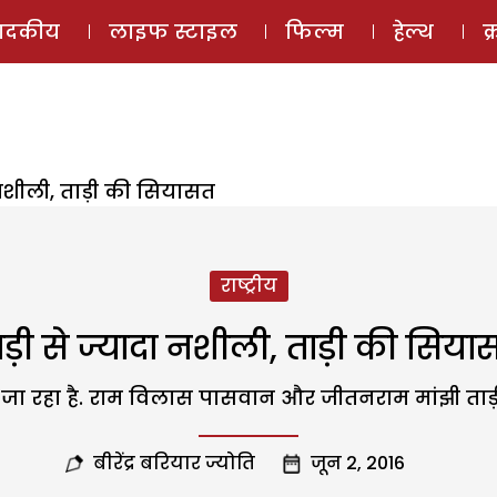
ई-मैगज़ीन
ऑडियो 
पादकीय
लाइफ स्टाइल
फिल्म
हेल्थ
क
 नशीली, ताड़ी की सियासत
राष्ट्रीय
ाड़ी से ज्यादा नशीली, ताड़ी की सिया
ा रहा है. राम विलास पासवान और जीतनराम मांझी ताड़ी का 
बीरेंद्र बरियार ज्योति
जून 2, 2016