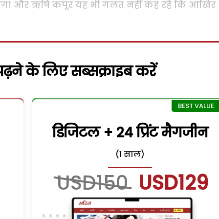
ट जाएगा और ऋषि कपूर यह भी गलत नहीं कह रहे कि आखिर
़ने के लिए सब्सक्राइब करें
डिजिटल + 24 प्रिंट मैगजीन
(1 साल)
USD150
USD129