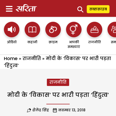
⚲
सब्सक्राइब
ऑडियो
कहानी
क्राइम
आपकी
राजनीति
सम
समस्याएं
Home
»
राजनीति
»
मोदी के ‘विकास’ पर भारी पड़ता
‘हिंदुत्व’
राजनीति
मोदी के ‘विकास’ पर भारी पड़ता ‘हिंदुत्व’
शैलेंद्र सिंह
नवम्बर 13, 2018