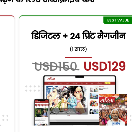
डिजिटल + 24 प्रिंट मैगजीन
(1 साल)
USD150
USD129