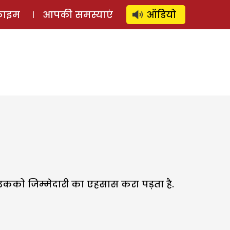
⚲
स्टोरी
लॉग इन
SUBSCRIBE
्राइम
आपकी समस्याएं
ऑडियो
 है. उकको जिम्मेदारी का एहसास करा पड़ता है.