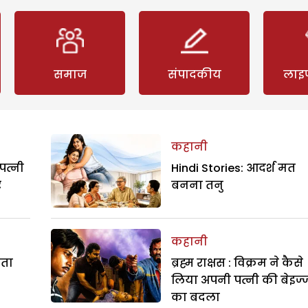
समाज
संपादकीय
लाइ
कहानी
पत्नी
Hindi Stories: आदर्श मत
र
बनना तनु
कहानी
रता
ब्रह्म राक्षस : विक्रम ने कैसे
लिया अपनी पत्नी की बेइज्
का बदला