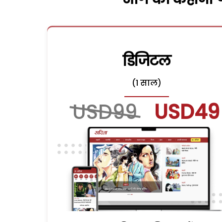
डिजिटल
(1 साल)
USD99
USD49