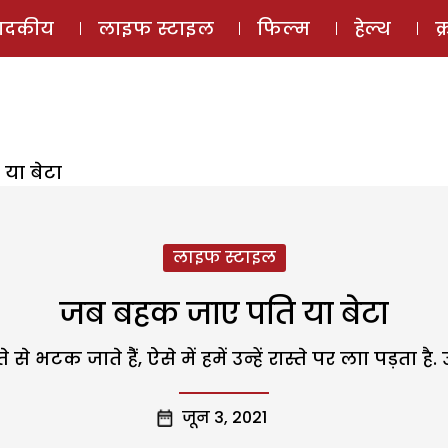
ई-मैगज़ीन
ऑडियो 
पादकीय
लाइफ स्टाइल
फिल्म
हेल्थ
क
या बेटा
लाइफ स्टाइल
जब बहक जाए पति या बेटा
े भटक जाते हैंं, ऐसे में हमें उन्हें रास्ते पर लाा पड़ता
जून 3, 2021