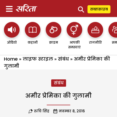
⚲
सब्सक्राइब
ऑडियो
कहानी
क्राइम
आपकी
राजनीति
सम
समस्याएं
Home
»
लाइफ स्टाइल
»
संबंध
»
अमीर प्रेमिका की
गुलामी
संबंध
अमीर प्रेमिका की गुलामी
रुचि सिंह
नवम्बर 8, 2016