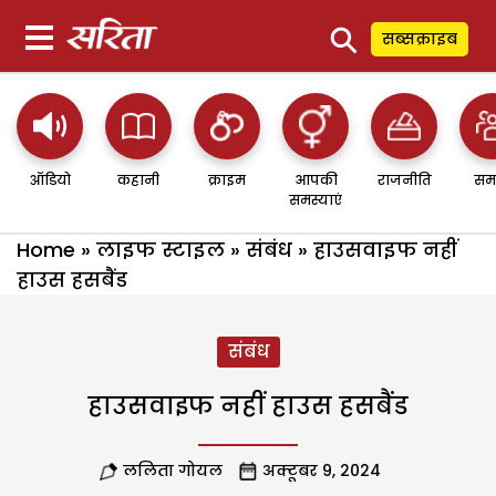
⚲
सब्सक्राइब
ऑडियो
कहानी
क्राइम
आपकी
राजनीति
सम
समस्याएं
Home
»
लाइफ स्टाइल
»
संबंध
»
हाउसवाइफ नहीं
हाउस हसबैंड
संबंध
हाउसवाइफ नहीं हाउस हसबैंड
ललिता गोयल
अक्टूबर 9, 2024