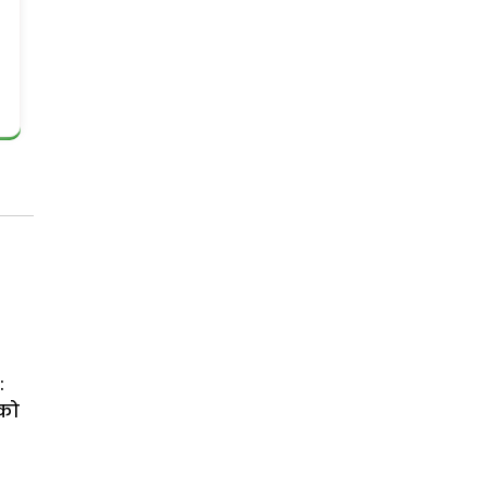
:
 को