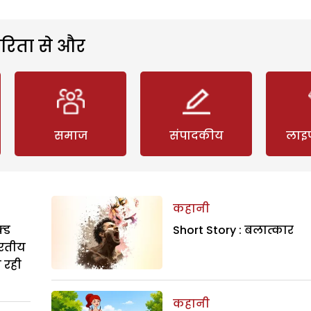
रिता से और
समाज
संपादकीय
लाइ
कहानी
्ड
Short Story : बलात्कार
ारतीय
ा रही
कहानी