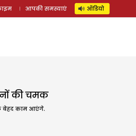
⚲
स्टोरी
लॉग इन
SUBSCRIBE
्राइम
आपकी समस्याएं
ऑडियो
गहनों की चमक
 बेहद काम आएंगे.