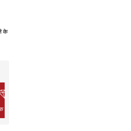
े के
फ स्टाइल
फिल्म
हेल्थ