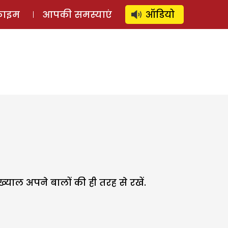
⚲
स्टोरी
लॉग इन
SUBSCRIBE
्राइम
आपकी समस्याएं
ऑडियो
ाल अपने बालों की ही तरह से रखें.