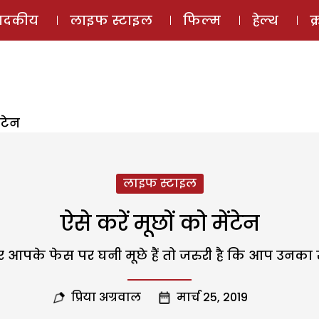
ई-मैगज़ीन
ऑडियो 
पादकीय
लाइफ स्टाइल
फिल्म
हेल्थ
क
ंटेन
लाइफ स्टाइल
ऐसे करें मूछों को मेंटेन
पके फेस पर घनी मूछे हैं तो जरुरी है कि आप उनका ख्‍य
प्रिया अग्रवाल
मार्च 25, 2019