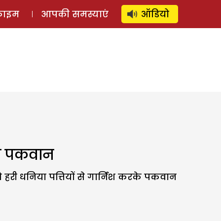
⚲
स्टोरी
लॉग इन
SUBSCRIBE
्राइम
आपकी समस्याएं
ऑडियो
ल पकवान
हरी धनिया पत्तियों से गार्निश करके पकवान