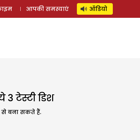
⚲
स्टोरी
लॉग इन
SUBSCRIBE
्राइम
आपकी समस्याएं
ऑडियो
 3 टेस्टी डिश
से बना सकते हैं.