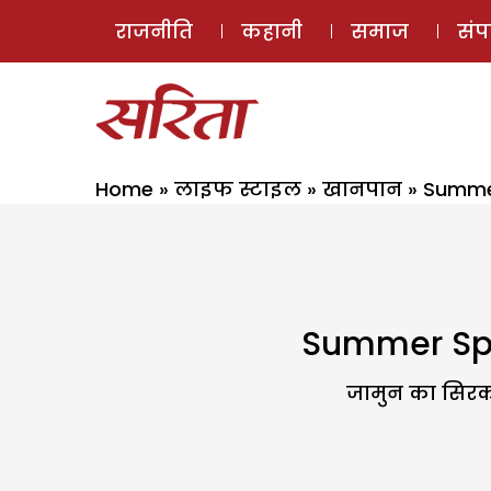
राजनीति
कहानी
समाज
सं
Home
»
लाइफ स्टाइल
»
खानपान
»
Summer 
Summer Speci
जामुन का सिरका 