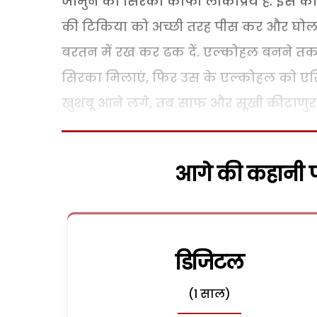
जामुन का सिरका काफी लोकप्रिय है. इस को ब
की टिकिया को अच्छी तरह पीस कर और घोल कर
बरतन में रख कर ढक दें. एल्कोहल बनने तक 
सिरका मिलाएं, फिर उस के एल्कोहल को एसि
खुशबू आने लगे, तब साफ और सूखी कीटाणुरहित
आगे की कहानी पढ
डिजिटल
(1 साल)