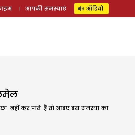
⚲
स्टोरी
लॉग इन
SUBSCRIBE
्राइम
आपकी समस्याएं
ऑडियो
ालमेल
्छा नहीं कर पाते हैं तो आइए इस समस्या का