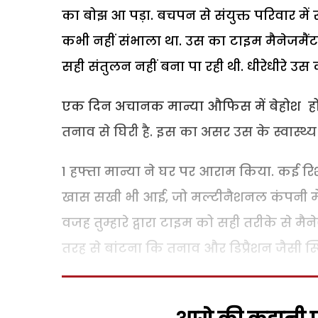
का बोझ आ पड़ा. बचपन से संयुक्त परिवार म
कभी नहीं संभाला था. उस का टाइम मैनेजमैंट
सही संतुलन नहीं बना पा रही थी. धीरेधीरे 
एक दिन अचानक मान्या औफिस में बेहोश हो ग
तनाव से घिरी है. इस का असर उस के स्वास्थ्य
1 हफ्ता मान्या ने घर पर आराम किया. कई र
खास सखी भी आई, जो मल्टीनैशनल कंपनी में म
वजह तुम्हारे द्वारा टाइम को सही तरीके से म
तरह से बांटना कि तनाव और डिप्रैशन जैसी स्थ