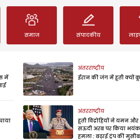
समाज
संपादकीय
लाइ
अंतरराष्ट्रीय
 में
ईरान की जंग में हूती क्यों क
पाई
अंतरराष्ट्रीय
बचाया
हूती विद्रोहियों ने यमन और
सऊदी अरब पर किया भयं
हमला : बढ़ाई ट्रंप की मुसी