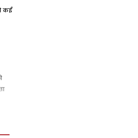
तो कई
े
ता