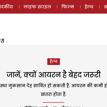
ई-मैगज़ीन
ऑडियो 
पादकीय
लाइफ स्टाइल
फिल्म
हेल्थ
क
ूरी
हेल्थ
जानें, क्यों आयरन है बेहद जरूरी
स्था नुकसान देह साबित हो सकती हैं. आयरन की कमी हो
खतरा होता हैं.