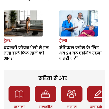
हेल्थ
हेल्थ
बदलती जीवनशैली में इस
मैडिकल क्लेम के लिए
तरह डालें फिट रहने की
अब 24 घंटे एडमिट रहना
आदत
जरूरी नहीं
सरिता से और
कहानी
राजनीति
समाज
संपादकीय